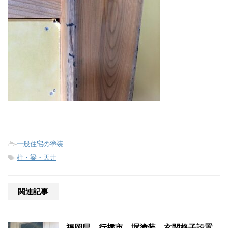
-
一般住宅の塗装
-
柱・梁・天井
関連記事
福岡県 行橋市 塀塗装 玄関格子設置