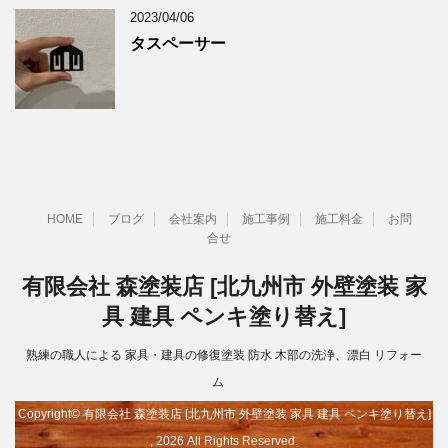
2023/04/06
タスペーサー
HOME
ブログ
会社案内
施工事例
施工料金
お問
合せ
有限会社 森塗装店 [北九州市 外壁塗装 家
具 建具 ペンキ塗り替え]
熟練の職人による 家具・建具の修復塗装 防水 木部の洗浄、漂白 リフォー
ム
Copyright© 有限会社 森塗装店 [北九州市 外壁塗装 家具 建具 ペンキ塗り替え]
, 2026 All Rights Reserved.