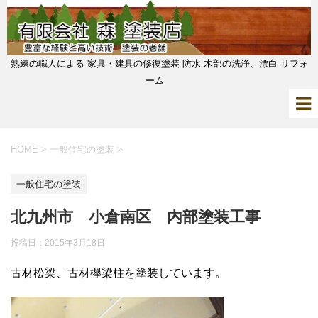
熟練の職人による 家具・建具の修復塗装 防水 木部の洗浄、漂白 リフォ
ーム
HOME
>
一般住宅の塗装
>
一般住宅の塗装
北九州市 小倉南区 内部塗装工事
投稿日：2015年3月18日
古材松梁、古材欅梁柱を塗装しています。